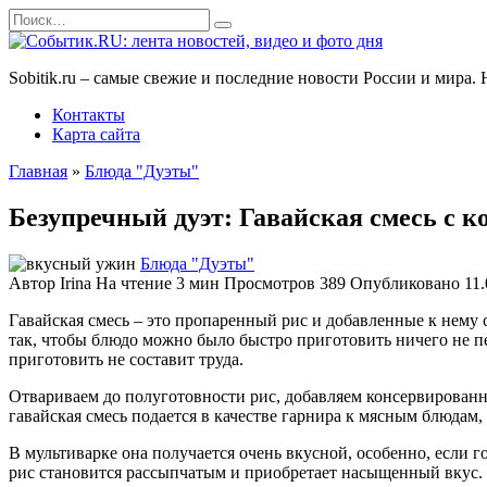
Перейти
Search
к
for:
содержанию
Sobitik.ru – самые свежие и последние новости России и мира
Контакты
Карта сайта
Главная
»
Блюда "Дуэты"
Безупречный дуэт: Гавайская смесь с к
Блюда "Дуэты"
Автор
Irina
На чтение
3 мин
Просмотров
389
Опубликовано
11
Гавайская смесь – это пропаренный рис и добавленные к нему
так, чтобы блюдо можно было быстро приготовить ничего не пе
приготовить не составит труда.
Отвариваем до полуготовности рис, добавляем консервирован
гавайская смесь подается в качестве гарнира к мясным блюдам,
В мультиварке она получается очень вкусной, особенно, если 
рис становится рассыпчатым и приобретает насыщенный вкус. 