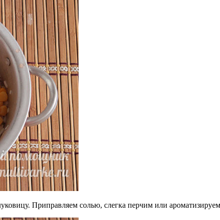
уковицу. Приправляем солью, слегка перчим или ароматизируе