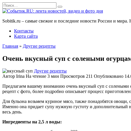
Перейти
Search
к
for:
содержанию
Sobitik.ru – самые свежие и последние новости России и мира
Контакты
Карта сайта
Главная
»
Другие рецепты
Очень вкусный суп с солеными огурцам
Другие рецепты
Автор
Irina
На чтение
3 мин
Просмотров
211
Опубликовано
14.
Предлагаем вашему вниманию очень вкусный суп с солеными ог
рецепт с фото, более подробно описывает процесс приготовлен
Для бульона возьмем куриное мясо, также понадобятся овощи, с
Именно она придает супу нужную густоту и дополнительный н
весь день.
Ингредиенты на 2,5 л воды: