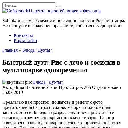
Перейти
Search
к
for:
содержанию
Sobitik.ru – самые свежие и последние новости России и мира.
Не пропустите грядущие праздники, события и мероприятия.
Контакты
Карта сайта
Главная
»
Блюда "Дуэты"
Быстрый дуэт: Рис с лечо и сосиски в
мультиварке одновременно
Блюда "Дуэты"
Автор
Irina
На чтение
2 мин
Просмотров
266
Опубликовано
25.08.2019
Предлагаю вам простой, пошаговый рецепт с фото
приготовления быстрого ужина, который подойдёт для
занятых хозяек.
Блюдо из разряда «дуэтов» – рис с лечо и
сосиски, готовятся одновременно в мультиварке. Гарнир
находится в чаше мультиварки, а сосиски приготавливаются
на пару. Для рецепта выберите яркие овощи, ароматные