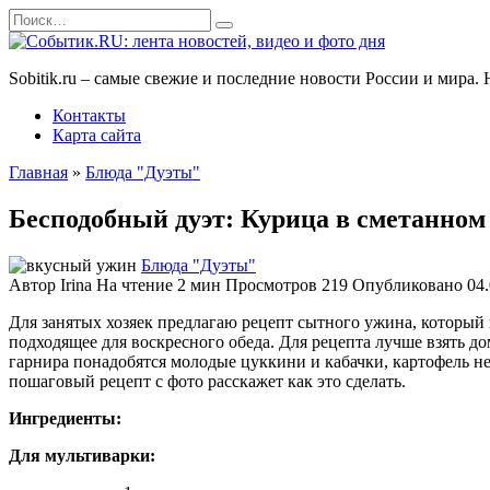
Перейти
Search
к
for:
содержанию
Sobitik.ru – самые свежие и последние новости России и мира
Контакты
Карта сайта
Главная
»
Блюда "Дуэты"
Бесподобный дуэт: Курица в сметанном 
Блюда "Дуэты"
Автор
Irina
На чтение
2 мин
Просмотров
219
Опубликовано
04
Для занятых хозяек предлагаю рецепт сытного ужина, который 
подходящее для воскресного обеда.
Для рецепта лучше взять д
гарнира понадобятся молодые цуккини и кабачки, картофель не
пошаговый рецепт с фото расскажет как это сделать.
Ингредиенты:
Для мультиварки: