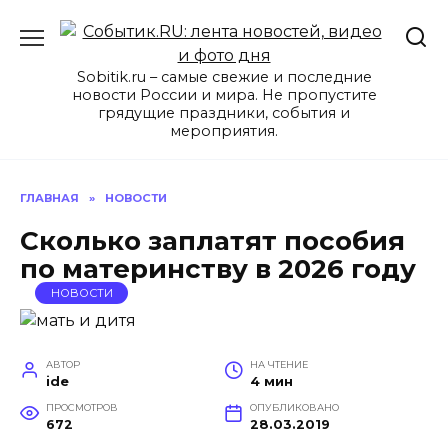
Перейти
к
содержанию
Sobitik.ru – самые свежие и последние
новости России и мира. Не пропустите
грядущие праздники, события и
мероприятия.
ГЛАВНАЯ
»
НОВОСТИ
Сколько заплатят пособия
по материнству в 2026 году
НОВОСТИ
АВТОР
НА ЧТЕНИЕ
ide
4 мин
ПРОСМОТРОВ
ОПУБЛИКОВАНО
672
28.03.2019