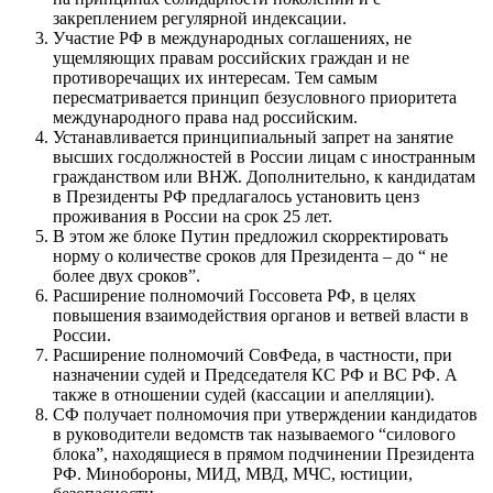
закреплением регулярной индексации.
Участие РФ в международных соглашениях, не
ущемляющих правам российских граждан и не
противоречащих их интересам. Тем самым
пересматривается принцип безусловного приоритета
международного права над российским.
Устанавливается принципиальный запрет на занятие
высших госдолжностей в России лицам с иностранным
гражданством или ВНЖ. Дополнительно, к кандидатам
в Президенты РФ предлагалось установить ценз
проживания в России на срок 25 лет.
В этом же блоке Путин предложил скорректировать
норму о количестве сроков для Президента – до “ не
более двух сроков”.
Расширение полномочий Госсовета РФ, в целях
повышения взаимодействия органов и ветвей власти в
России.
Расширение полномочий СовФеда, в частности, при
назначении судей и Председателя КС РФ и ВС РФ. А
также в отношении судей (кассации и апелляции).
СФ получает полномочия при утверждении кандидатов
в руководители ведомств так называемого “силового
блока”, находящиеся в прямом подчинении Президента
РФ. Минобороны, МИД, МВД, МЧС, юстиции,