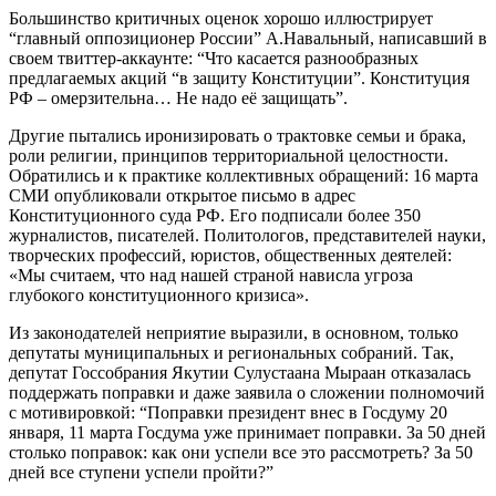
Большинство критичных оценок хорошо иллюстрирует
“главный оппозиционер России” А.Навальный, написавший в
своем твиттер-аккаунте: “Что касается разнообразных
предлагаемых акций “в защиту Конституции”. Конституция
РФ – омерзительна… Не надо её защищать”.
Другие пытались иронизировать о трактовке семьи и брака,
роли религии, принципов территориальной целостности.
Обратились и к практике коллективных обращений: 16 марта
СМИ опубликовали открытое письмо в адрес
Конституционного суда РФ. Его подписали более 350
журналистов, писателей. Политологов, представителей науки,
творческих профессий, юристов, общественных деятелей:
«Мы считаем, что над нашей страной нависла угроза
глубокого конституционного кризиса».
Из законодателей неприятие выразили, в основном, только
депутаты муниципальных и региональных собраний. Так,
депутат Госсобрания Якутии Сулустаана Мыраан отказалась
поддержать поправки и даже заявила о сложении полномочий
с мотивировкой: “Поправки президент внес в Госдуму 20
января, 11 марта Госдума уже принимает поправки. За 50 дней
столько поправок: как они успели все это рассмотреть? За 50
дней все ступени успели пройти?”