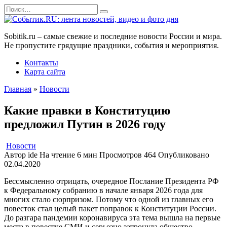
Перейти
Search
к
for:
содержанию
Sobitik.ru – самые свежие и последние новости России и мира.
Не пропустите грядущие праздники, события и мероприятия.
Контакты
Карта сайта
Главная
»
Новости
Какие правки в Конституцию
предложил Путин в 2026 году
Новости
Автор
ide
На чтение
6 мин
Просмотров
464
Опубликовано
02.04.2020
Бессмысленно отрицать, очередное Послание Президента РФ
к Федеральному собранию в начале января 2026 года для
многих стало сюрпризом. Потому что одной из главных его
повесток стал целый пакет поправок к Конституции России.
До разгара пандемии коронавируса эта тема вышла на первые
места в повестке СМИ и серьезно затронула общество.