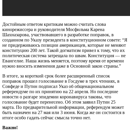
Достойным ответом критикам можно считать слова
кинорежиссера и руководителя Мосфильма Карена
Шахназарова, участвовавшего в разработке поправок, в
созданном по Указу президента в конституционном совете: “Я
не придерживаюсь позиции американцев, которые не меняют
конституцию 200 лет. Такой догматизм привел к тому, что их
политическая система затрещала по швам. Конституция — не
Евангелие. Наша жизнь меняется, поэтому время от времени
нужно вносить изменения даже в Основной закон страны.”
В итоге, за короткий срок более расширенный список
поправок прошел голосование в Госдуме в трех чтениях, в
Совфеде и Путин подписал Указ об общенациональном
референдуме по их принятию на 22 апреля. Но последние
новости о разгаре эпидемии коронавируса таковы, что
голосование будет перенесено. Об этом заявил Путин 25
марта. По предварительной информации, референдум может
быть назначен на 27 мая или 3 июня. Когда же он состоится в
итоге особо гадать сейчас смысла точно нет.
Важно!