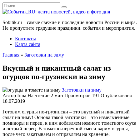
Перейти
Search
к
for:
содержанию
Sobitik.ru – самые свежие и последние новости России и мира.
Не пропустите грядущие праздники, события и мероприятия.
Контакты
Карта сайта
Главная
»
Заготовки на зиму
Вкусный и пикантный салат из
огурцов по-грузински на зиму
Заготовки на зиму
Автор
Irina
На чтение
2 мин
Просмотров
191
Опубликовано
18.07.2019
Готовим огурцы по-грузински – это вкусный и пикантный
салат на зиму!
Основа такой заготовки – это измельченные
помидоры и перец, к ним добавляем немного томатного соуса
и острый перец. В томатно-перечной смеси варим огурцы,
после чего закатываем и отправляем на хранение.