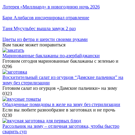
Лотерея «Миллиард» в новогоднюю ночь 2026
Бари Алибасов инсценировал отравление
Таня Мусульбес вышла замуж 2 раз
Цветы из фетра и шерсти своими руками
Вам также может понравиться
Маринованные баклажаны по-азербайджански
Готовим сегодня маринованные баклажаны с зеленью и
0
296
Восхитительный салат из огурцов “Дамские пальчики” на
зиму без стерилизации
Готовим салат из огурцов «Дамские пальчики» на зиму
0
323
Обалденные помидоры в желе на зиму без стерилизации
Если вы любите разнообразие в заготовках и не прочь
0
230
Рассольник на зиму – отличная заготовка, чтобы быстро
сварить суп