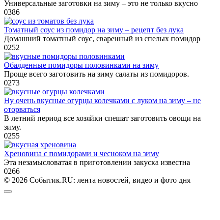
Универсальные заготовки на зиму – это не только вкусно
0
386
Томатный соус из помидор на зиму – рецепт без лука
Домашний томатный соус, сваренный из спелых помидор
0
252
Обалденные помидоры половинками на зиму
Проще всего заготовить на зиму салаты из помидоров.
0
273
Ну очень вкусные огурцы колечками с луком на зиму – не
оторваться
В летний период все хозяйки спешат заготовить овощи на
зиму.
0
255
Хреновина с помидорами и чесноком на зиму
Эта незамысловатая в приготовлении закуска известна
0
266
© 2026 Событик.RU: лента новостей, видео и фото дня