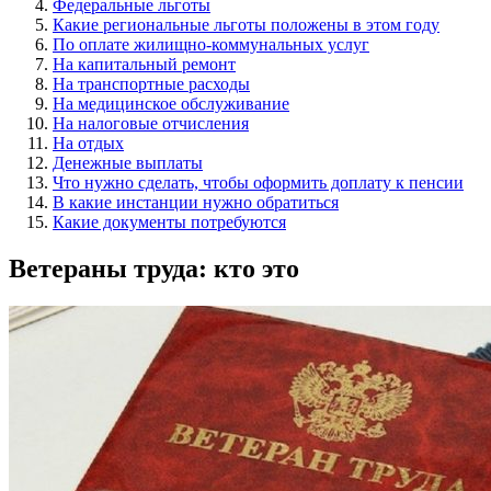
Федеральные льготы
Какие региональные льготы положены в этом году
По оплате жилищно-коммунальных услуг
На капитальный ремонт
На транспортные расходы
На медицинское обслуживание
На налоговые отчисления
На отдых
Денежные выплаты
Что нужно сделать, чтобы оформить доплату к пенсии
В какие инстанции нужно обратиться
Какие документы потребуются
Ветераны труда: кто это