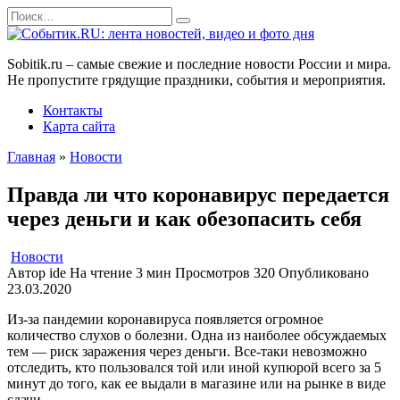
Перейти
Search
к
for:
содержанию
Sobitik.ru – самые свежие и последние новости России и мира.
Не пропустите грядущие праздники, события и мероприятия.
Контакты
Карта сайта
Главная
»
Новости
Правда ли что коронавирус передается
через деньги и как обезопасить себя
Новости
Автор
ide
На чтение
3 мин
Просмотров
320
Опубликовано
23.03.2020
Из-за пандемии коронавируса появляется огромное
количество слухов о болезни. Одна из наиболее обсуждаемых
тем — риск заражения через деньги. Все-таки невозможно
отследить, кто пользовался той или иной купюрой всего за 5
минут до того, как ее выдали в магазине или на рынке в виде
сдачи.