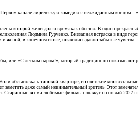
Первом канале лирическую комедию с неожиданным концом – «Л
члены которой жили долго время как обычно. В один прекрасны
великолепная Людмила Гурченко. Внезапная встряска в виде гер
 и женой, в конечном итоге, появились давно забытые чувства.
бы, или «С легким паром!», который традиционно показывают р
. Это и обстановка к типовой квартире, и советские многоэтажны
ет заметить даже самый невнимательный зритель. Этот замечате
. Старинные всеми любимые фильмы покажут на новый 2027 год