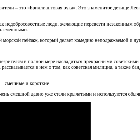
рители – это «Бриллиантовая рука». Это знаменитое детище Лео
 как недобросовестные люди, желающие перевезти незаконным об
нь смешными.
ый морской пейзаж, который делает комедию неподражаемой и ду
лезрителям в полной мере насладиться прекрасными советскими 
 рассказывается в нем о том, как советская милиция, а также б
— смешные и короткие
и очень смешной давно уже стали крылатыми и используются обы