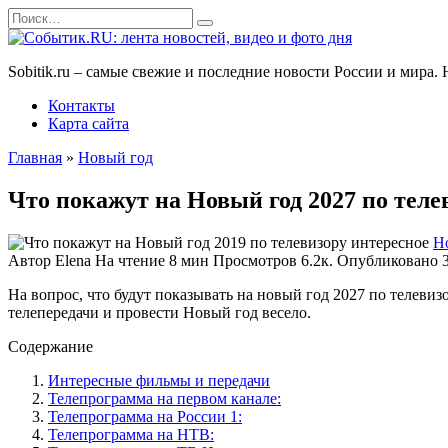
Перейти
Search
к
for:
содержанию
Sobitik.ru – самые свежие и последние новости России и мира
Контакты
Карта сайта
Главная
»
Новый год
Что покажут на Новый год 2027 по теле
Н
Автор
Elena
На чтение
8 мин
Просмотров
6.2к.
Опубликовано
На вопрос, что будут показывать на новый год 2027 по телевиз
телепередачи и провести Новый год весело.
Содержание
Интересные фильмы и передачи
Телепрограмма на первом канале:
Телепрограмма на России 1:
Телепрограмма на НТВ: