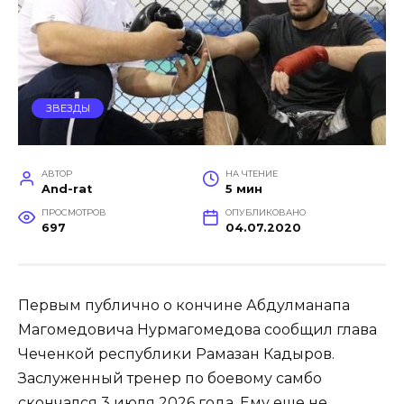
ЗВЕЗДЫ
АВТОР
НА ЧТЕНИЕ
And-rat
5 мин
ПРОСМОТРОВ
ОПУБЛИКОВАНО
697
04.07.2020
Первым публично о кончине Абдулманапа
Магомедовича Нурмагомедова сообщил глава
Чеченкой республики Рамазан Кадыров.
Заслуженный тренер по боевому самбо
скончался 3 июля 2026 года. Ему еще не