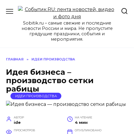
Перейти
к
содержанию
Sobitik.ru – самые свежие и последние
новости России и мира. Не пропустите
грядущие праздники, события и
мероприятия.
ГЛАВНАЯ
»
ИДЕИ ПРОИЗВОДСТВА
Идея бизнеса –
производство сетки
рабицы
ИДЕИ ПРОИЗВОДСТВА
АВТОР
НА ЧТЕНИЕ
ide
4 мин
ПРОСМОТРОВ
ОПУБЛИКОВАНО