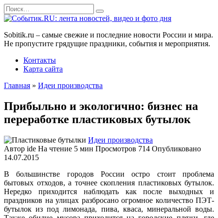
Перейти
Search
к
for:
содержанию
Sobitik.ru – самые свежие и последние новости России и мира.
Не пропустите грядущие праздники, события и мероприятия.
Контакты
Карта сайта
Главная
»
Идеи производства
Прибыльно и экологично: бизнес на
переработке пластиковых бутылок
Идеи производства
Автор
ide
На чтение
5 мин
Просмотров
714
Опубликовано
14.07.2015
В большинстве городов России остро стоит проблема
бытовых отходов, а точнее скопления пластиковых бутылок.
Нередко приходится наблюдать как после выходных и
праздников на улицах разбросано огромное количество ПЭТ-
бутылок из под лимонада, пива, кваса, минеральной воды.
Также обилие мусора приходится на городские пляжи, где