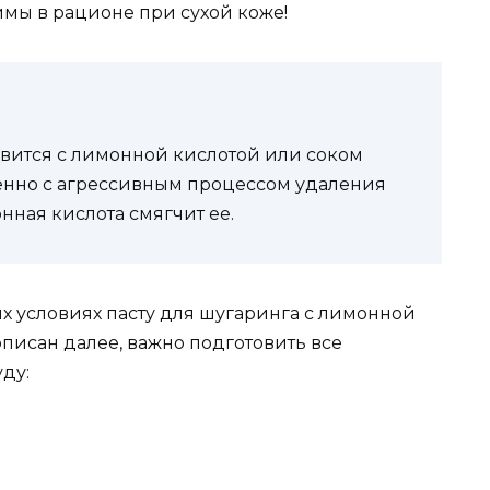
мы в рационе при сухой коже!
овится с лимонной кислотой или соком
менно с агрессивным процессом удаления
нная кислота смягчит ее.
х условиях пасту для шугаринга с лимонной
описан далее, важно подготовить все
ду: