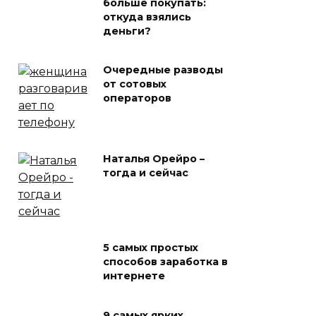
больше покупать:
откуда взялись
деньги?
Очередные разводы
от сотовых
операторов
Наталья Орейро –
тогда и сейчас
5 самых простых
способов заработка в
интернете
9 самых ярких