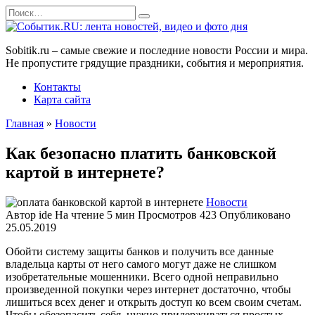
Перейти
Search
к
for:
содержанию
Sobitik.ru – самые свежие и последние новости России и мира.
Не пропустите грядущие праздники, события и мероприятия.
Контакты
Карта сайта
Главная
»
Новости
Как безопасно платить банковской
картой в интернете?
Новости
Автор
ide
На чтение
5 мин
Просмотров
423
Опубликовано
25.05.2019
Обойти систему защиты банков и получить все данные
владельца карты от него самого могут даже не слишком
изобретательные мошенники. Всего одной неправильно
произведенной покупки через интернет достаточно, чтобы
лишиться всех денег и открыть доступ ко всем своим счетам.
Чтобы обезопасить себя, нужно придерживаться простых