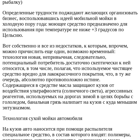
рыбалку)
Определенные трудности поджидают желающих организовать
бизнес, воспользовавшись идеей мобильной мойки в
холодную пору года: моющее средство предназначено для
использования при температуре не ниже +3 градусов по
Цельсию.
Вот собственно и все из недостатков, к которым, впрочем,
можно причислить еще один, возможно временный:
технология новая, непривычная, следовательно,
потенциальный потребитель достаточно скептически к ней
относится, в том числе, полагая, что используемое чистящее
средство вредно для лакокрасочного покрытия, что, в ту же
очередь, абсолютно противоположно истине.
Содержащиеся в средстве масла защищают кузов от
воздействия ультрафиолета (солнечного света), агрессивных
реагентов, используемых на дорогах зимой в целях борьбы с
гололедом, банальная грязь налипает на кузов с куда меньшим
энтузиазмом.
Технология сухой мойки автомобиля
На кузов авто наносится при помощи распылителя
специальное средство, в состав которого входят: полимеры,