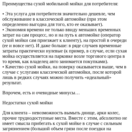
Преимущества сухой мобильной мойки для потребителя:
• Эта услуга для потребителя значительно дешевле, чем
обслуживание в классической автомойке (при этом
определенно выгодна для того, кто ее оказывает).
• Экономия времени не только ввиду меньших временных
затрат на сам процесс, но и на путь к автомойке (оператор
сухой мойки сам приезжает к клиенту), на простой в очереди
(ее и вовсе нет). И даже больше: в ряде случаев временные
затраты практически нулевые (к пример, в случае, если сухая
мойка осуществляется на парковке возле торгового центра в
то время, как владелец авто занимается покупками).
• Качество сухой мойки, на поверку оказывается выше, чем в
случае с услугами классической автомойки, после которой
лишь в редких случаях можно получить «идеальный»
результат.
Впрочем, есть и очевидные минусы…
Недостатки сухой мойки
Для клиента – невозможность вымыть днище, арки колес,
прочие труднодоступные места. Вместе с этим, абсолютно не
имеет смысла прибегать к сухой мойке в случае с сильным
загрязнением (большой объем грязи после поездки на