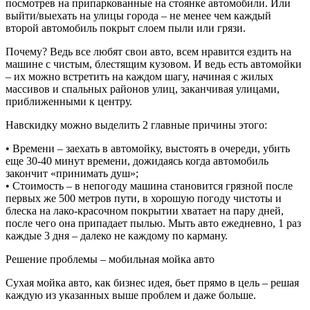
посмотрев на припаркованные на стоянке автомобили. Или
выйти/выехать на улицы города – не менее чем каждый
второй автомобиль покрыт слоем пыли или грязи.
Почему? Ведь все любят свои авто, всем нравится ездить на
машине с чистым, блестящим кузовом. И ведь есть автомойки
– их можно встретить на каждом шагу, начиная с жилых
массивов и спальных районов улиц, заканчивая улицами,
приближенными к центру.
Навскидку можно выделить 2 главные причины этого:
• Времени – заехать в автомойку, выстоять в очереди, убить
еще 30-40 минут времени, дожидаясь когда автомобиль
закончит «принимать душ»;
• Стоимость – в непогоду машина становится грязной после
первых же 500 метров пути, в хорошую погоду чистоты и
блеска на лако-красочном покрытии хватает на пару дней,
после чего она припадает пылью. Мыть авто ежедневно, 1 раз
каждые 3 дня – далеко не каждому по карману.
Решение проблемы – мобильная мойка авто
Сухая мойка авто, как бизнес идея, бьет прямо в цель – решая
каждую из указанных выше проблем и даже больше.