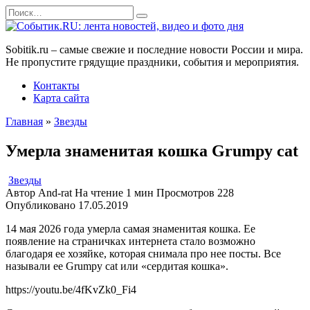
Перейти
Search
к
for:
содержанию
Sobitik.ru – самые свежие и последние новости России и мира.
Не пропустите грядущие праздники, события и мероприятия.
Контакты
Карта сайта
Главная
»
Звезды
Умерла знаменитая кошка Grumpy cat
Звезды
Автор
And-rat
На чтение
1 мин
Просмотров
228
Опубликовано
17.05.2019
14 мая 2026 года умерла самая знаменитая кошка. Ее
появление на страничках интернета стало возможно
благодаря ее хозяйке, которая снимала про нее посты. Все
называли ее Grumpy cat или «сердитая кошка».
https://youtu.be/4fKvZk0_Fi4