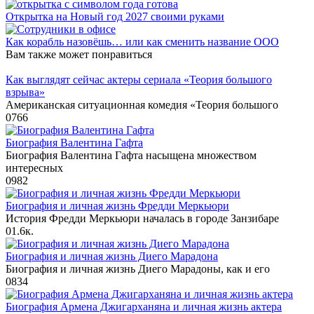
Открытка на Новый год 2027 своими руками
Как корабль назовëшь… или как сменить название ООО
Вам также может понравиться
Как выглядят сейчас актеры сериала «Теория большого
взрыва»
Американская ситуационная комедия «Теория большого
0
766
Биография Валентина Гафта
Биография Валентина Гафта насыщена множеством
интересных
0
982
Биография и личная жизнь Фредди Меркьюри
История Фредди Меркьюри началась в городе Занзибаре
0
1.6к.
Биография и личная жизнь Диего Марадона
Биография и личная жизнь Диего Марадоны, как и его
0
834
Биография Армена Джигарханяна и личная жизнь актера