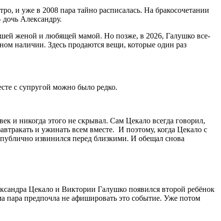
ро, и уже в 2008 пара тайно расписалась. На бракосочетании
 дочь Александру.
ошей женой и любящей мамой. Но позже, в 2026, Галушко все-
ном наличии. Здесь продаются вещи, которые один раз
есте с супругой можно было редко.
век и никогда этого не скрывал. Сам Цекало всегда говорил,
автракать и ужинать всем вместе. И поэтому, когда Цекало с
е публично извинился перед близкими. И обещал снова
лександра Цекало и Виктории Галушко появился второй ребёнок
ама пара предпочла не афишировать это событие. Уже потом