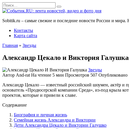
Перейти
Search
к
for:
содержанию
Sobitik.ru – самые свежие и последние новости России и мира
Контакты
Карта сайта
Главная
»
Звезды
Александр Цекало и Виктория Галушка
Звезды
Автор
And-rat
На чтение
5 мин
Просмотров
507
Опубликовано
Александр Цекало — известный российский шоумен, актёр и про
основатель «Продюсерской компании Среда», из-под крыла кот
проектов, которые и привели к славе.
Содержание
Биография и личная жизнь
Семейная жизнь Александра и Виктории
Дети Александра Цекало и Виктории Галушко