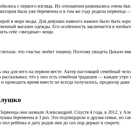
бились с первого взгляда. Их отношения развивались очень быст
иктория была уже беременна и в том же году родила первенца —
рьерой в мире моды. Для девушки намного важнее было быть хор
твенный магазин одежды. Его особенность заключается в необыч
пить себе «звездные» вещи.
 считали, что счастье любит тишину. Поэтому увидеть Цекало вм
ь она для него на первом месте. Актер настоящий семейный чело
 рассказывал, что у них есть семейная традиция — каждое утро з
 и проводить время вместе не всегда получалось, продюсер даж
алушко
 Первенца они назвали Александрой. Спустя 4 года, в 2012, у А
лушка беременна в 3 раз. Это подтвердили и друзья семьи, но с
 пол ребёнка и дату родов они до сих пор держат в секрете.