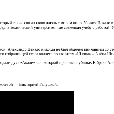
который также связал свою жизнь с миром кино. Учился Цекало в
д, в технический университет, где совмещал учебу с работой. У
мой, Александр Цекало никогда не был обделен вниманием со с
Его избранницей стала коллега по квартету «Шляпа» – Алёна Шифе
здали дуэт «Академия», который нравился публике. В браке Але
режневой — Викторией Галушкой.