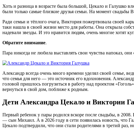
Хоть и разница в возрасте была большой, Цекало и Галушко влю
были только самые близкие друзья семьи. На момент свадьбы В
Ради семьи и тёплого очага, Виктория пожертвовала своей ка
таки нашла в своей жизни место для работы. Она открыла собс
надевали звезды. И это нравится людям, очень многие хотят ку
Обратите внимание
.
Пара никогда не любила выставлять свои чувства напоказ, они
Александр всегда очень много времени уделял своей семье, вед
что семья для него — это источник его вдохновения. Александр
головой пришлось погрузиться в работу над проектом «Гоголь»
вернуться в свой дом, поближе к родным.
Дети Александра Цекало и Виктории Г
Первый ребенок у пары родился вскоре после свадьбы, в 2008.
— сын Михаил. А в 2026 году в сети появилась новость, что Га
Цекало подтвердили, что они стали родителями в третий раз, но