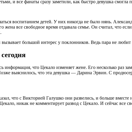
тьми, и все фанаты сразу заметили, как быстро девушка смогла п
ться воспитанием детей. У них никогда не было нянь. Александ
го жена все свободное время отдавала семье. Он считал, что если
.
 вызывает большой интерес у поклонников. Ведь пара не любит
 сегодня
ась информация, что Цекало изменяет жене. Его несколько раз з
. Позже выяснилось, что эта девушка — Дарина Эрвин. С продюс
зал, что с Викторией Галушко они развелись, и больше вместе н
екало, никак не комментирует развод с Цекало. И сейчас все св